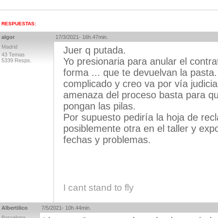
RESPUESTAS:
algor
17/3/2021- 16h.47min.
Madrid
Juer q putada.
43 Temas
Yo presionaria para anular el contr
5339 Resps.
forma ... que te devuelvan la pasta.
complicado y creo va por vía judicia
amenaza del proceso basta para q
pongan las pilas.
Por supuesto pediría la hoja de rec
posiblemente otra en el taller y ex
fechas y problemas.
I cant stand to fly
Albertilico
7/5/2021- 10h.44min.
Barcelona