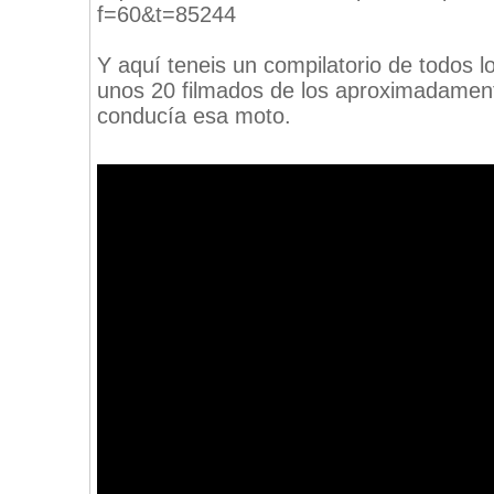
f=60&t=85244
Y aquí teneis un compilatorio de todos l
unos 20 filmados de los aproximadamen
conducía esa moto.