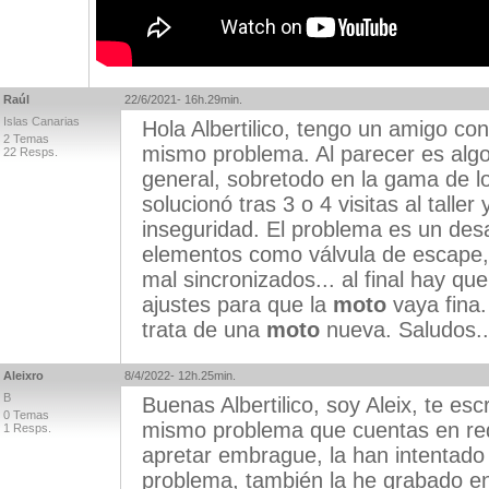
Raúl
22/6/2021- 16h.29min.
Islas Canarias
Hola Albertilico, tengo un amigo c
2 Temas
mismo problema. Al parecer es alg
22 Resps.
general, sobretodo en la gama de los 
solucionó tras 3 o 4 visitas al talle
inseguridad. El problema es un desa
elementos como válvula de escape, 
mal sincronizados... al final hay 
ajustes para que la
moto
vaya fina.
trata de una
moto
nueva. Saludos..
Aleixro
8/4/2022- 12h.25min.
B
Buenas Albertilico, soy Aleix, te es
0 Temas
mismo problema que cuentas en re
1 Resps.
apretar embrague, la han intentado 
problema, también la he grabado en