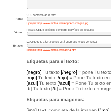
URL completa de la foto:
Foto:
Ejemplo: http://www.motos.ws/imagenes/imagen.jpg
Pega la URL o el código compartir del vídeo en Youtube:
Vídeo:
La URL de la página donde está publicado lo que comentas.
Enlace:
Ejemplo: http://www.motos.ws/pagina.htm
Etiquetas para el texto:
[negro]
Tu texto
[/negro]
= pone Tu texto
[rojo]
Tu texto
[/rojo]
= Pone Tu texto en
[azul]
Tu texto
[/azul]
= Pone Tu texto e
[b]
Tu texto
[/b]
= Pone Tu texto en
negr
Etiquetas para imágenes:
[img]
URL completa de la imagen
[/img]