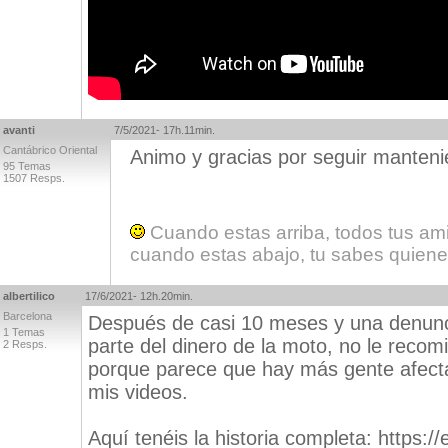
avanti
7/5/2021- 17h.11min.
Cantábrico Oriental
Animo y gracias por seguir manten
95 Temas
1507 Resps.
Cuando estas arriba, todos tus am
cuando estas abajo, tu sabes quiene
albertilico
17/6/2021- 12h.20min.
Barcelona
Después de casi 10 meses y una denunci
1 Temas
parte del dinero de la moto, no le reco
2 Resps.
porque parece que hay más gente afecta
mis videos.
Aquí tenéis la historia completa: https:/