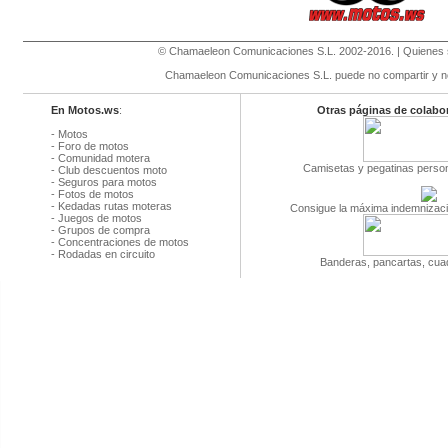
©
Chamaeleon Comunicaciones S.L
. 2002-2016. |
Quienes
Chamaeleon Comunicaciones S.L. puede no compartir y no 
En Motos.ws
:
Otras páginas de colabo
-
Motos
-
Foro de motos
-
Comunidad motera
Camisetas y pegatinas person
-
Club descuentos moto
-
Seguros para motos
-
Fotos de motos
-
Kedadas rutas moteras
Consigue la máxima indemnizaci
-
Juegos de motos
-
Grupos de compra
-
Concentraciones de motos
-
Rodadas en circuito
Banderas, pancartas, cuad