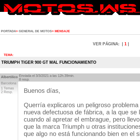
PORTADA
>
GENERAL DE MOTOS
> MENSAJE
VER PÁGINA: |
1
|
TEMA:
TRIUMPH TIGER 900 GT MAL FUNCIONAMIENTO
Enviada el 3/3/2021 a las 12h.39min.
Albertilico
8 resp.
Barcelona
1 Temas
Buenos días,
2 Resp.
Querría explicaros un peligroso problem
nueva defectuosa de fábrica, a la que se 
cuando al apretar el embrague, pero llevo
que la marca Triumph u otras institucion
que algo no está funcionando bien en el s