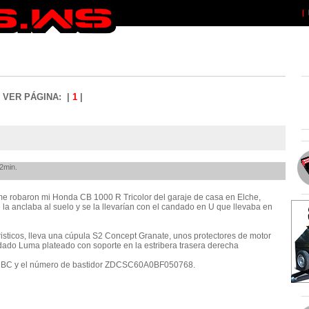
|
VER PÁGINA: |
1
|
2min.
e robaron mi Honda CB 1000 R Tricolor del garaje de casa en Elche,
 la anclaba al suelo y se la llevarían con el candado en U que llevaba en
isticos, lleva una cúpula S2 Concept Granate, unos protectores de motor
dado Luma plateado con soporte en la estribera trasera derecha
 HBC y el número de bastidor ZDCSC60A0BF050768.