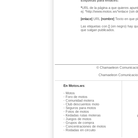
Etiquetas para enlaces:
*
URL de la página a que quieres apunt
ej: *http://www.motos.ws*enlace (sin d
[enlace]
URL
[nombre]
Texto en que p
Las etiquetas con [] (en negro) hay que
que salgan publicados.
©
Chamaeleon Comunicacio
Chamaeleon Comunicaciones
En Motos.ws
:
-
Motos
-
Foro de motos
-
Comunidad motera
-
Club descuentos moto
-
Seguros para motos
-
Fotos de motos
-
Kedadas rutas moteras
-
Juegos de motos
-
Grupos de compra
-
Concentraciones de motos
-
Rodadas en circuito