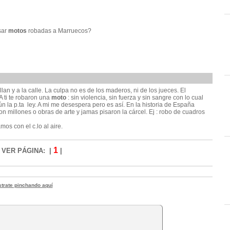
sar
motos
robadas a Marruecos?
illan y a la calle. La culpa no es de los maderos, ni de los jueces. El
A ti te robaron una
moto
: sin violencia, sin fuerza y sin sangre con lo cual
n la p.ta ley. A mi me desespera pero es así. En la historia de España
 millones o obras de arte y jamas pisaron la cárcel. Ej : robo de cuadros
os con el c.lo al aire.
1
VER PÁGINA: |
|
strate pinchando aquí