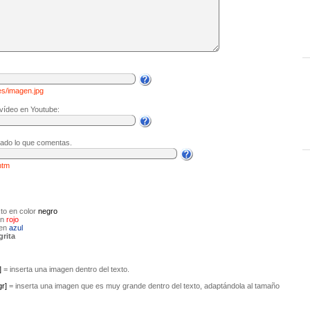
es/imagen.jpg
 vídeo en Youtube:
cado lo que comentas.
htm
to en color
negro
en
rojo
 en
azul
grita
]
= inserta una imagen dentro del texto.
gr]
= inserta una imagen que es muy grande dentro del texto, adaptándola al tamaño