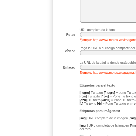
URL completa de la foto:
Foto:
Ejemplo: http://www.motos.ws/imagen
Pega la URL o el código compartir del
Vídeo:
La URL de la página donde está publi
Enlace:
Ejemplo: http://www.motos.ws/pagina.
Etiquetas para el texto:
[negro]
Tu texto
[/negro]
= pone Tu tex
[rojo]
Tu texto
[/rojo]
= Pone Tu texto 
[azul]
Tu texto
[/azul]
= Pone Tu texto
[b]
Tu texto
[/b]
= Pone Tu texto en
ne
Etiquetas para imágenes:
[img]
URL completa de la imagen
[/img
[imgr]
URL completa de la imagen
[/im
del foro.