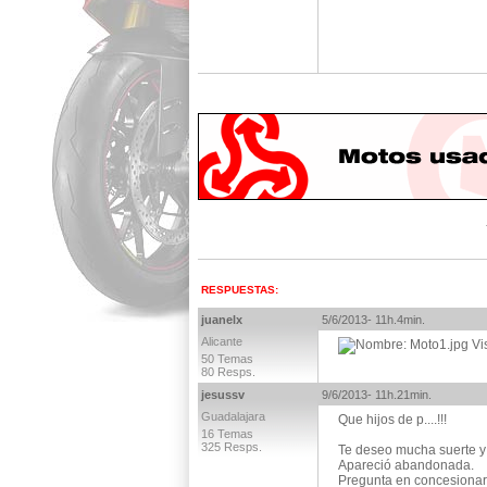
RESPUESTAS:
juanelx
5/6/2013- 11h.4min.
Alicante
50 Temas
80 Resps.
jesussv
9/6/2013- 11h.21min.
Guadalajara
Que hijos de p....!!!
16 Temas
325 Resps.
Te deseo mucha suerte y
Apareció abandonada.
Pregunta en concesionario