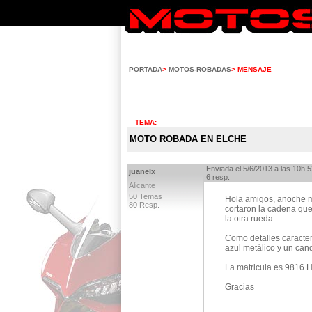
PORTADA
>
MOTOS-ROBADAS
> MENSAJE
TEMA:
MOTO ROBADA EN ELCHE
Enviada el 5/6/2013 a las 10h.5
juanelx
6 resp.
Alicante
50 Temas
Hola amigos, anoche m
80 Resp.
cortaron la cadena que
la otra rueda.
Como detalles caracter
azul metálico y un can
La matricula es 9816
Gracias