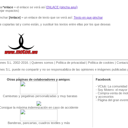
ar
*enlace
= el enlace se verá así
ENLACE (pincha aquí)
ejar espacios)
inchar
[/enlace]
= un enlace de texto que se verá así:
Texto en que pinchar
 copiarlas tal y como están, y sustituir los textos entre ellas por los que deseas
nes S.L
. 2002-2016. |
Quienes somos
|
Política de privacidad
|
Política de cookies
|
Contact
 S.L. puede no compartir y no se responsabiliza de las opiniones e imágenes publicadas p
Otras páginas de colaboradores y amigos
:
Facebook
:
-
VClub: La comunidad m
-
Soy Motero: el mayor
-
Compra-venta de mot
Camisetas y pegatinas personalizadas y muy baratas
y accesorios
-
Página del gran even
Consigue la máxima indemnización en caso de accidente
Banderas, pancartas, cuadros textiles y más