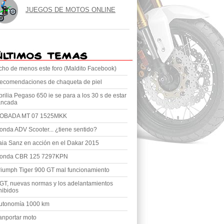
JUEGOS DE MOTOS ONLINE
cho de menos este foro (Maldito Facebook)
ecomendaciones de chaqueta de piel
prilia Pegaso 650 ie se para a los 30 s de estar
ancada
OBADA MT 07 1525MKK
onda ADV Scooter... ¿tiene sentido?
aia Sanz en acción en el Dakar 2015
onda CBR 125 7297KPN
riumph Tiger 900 GT mal funcionamiento
GT, nuevas normas y los adelantamientos
hibidos
utonomía 1000 km
ranportar moto