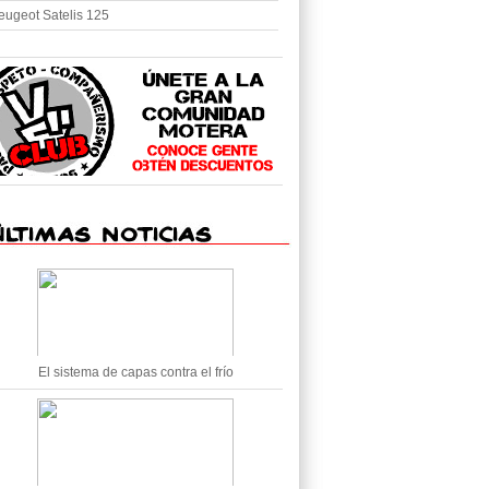
eugeot Satelis 125
El sistema de capas contra el frío