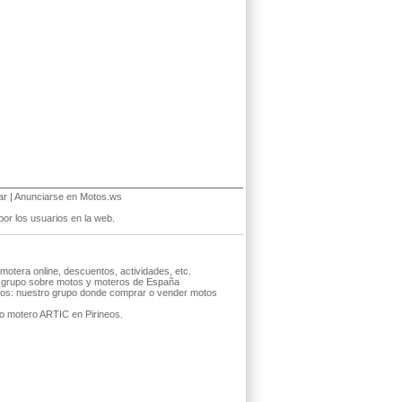
ar
|
Anunciarse en Motos.ws
or los usuarios en la web.
otera online, descuentos, actividades, etc.
 grupo sobre motos y moteros de España
os: nuestro grupo donde comprar o vender motos
to motero ARTIC en Pirineos
.