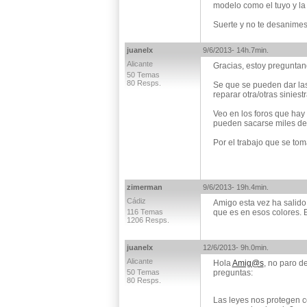
modelo como el tuyo y la
Suerte y no te desanimes!
juanelx
9/6/2013- 14h.7min.
Alicante
Gracias, estoy preguntan
50 Temas
80 Resps.
Se que se pueden dar las
reparar otra/otras siniest
Veo en los foros que ha
pueden sacarse miles de
Por el trabajo que se tom
zimerman
9/6/2013- 19h.4min.
Cádiz
Amigo esta vez ha salido 
116 Temas
que es en esos colores. E
1206 Resps.
juanelx
12/6/2013- 9h.0min.
Alicante
Hola
Amig@s
, no paro d
50 Temas
preguntas:
80 Resps.
Las leyes nos protegen co