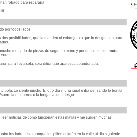
 han robado para repararla.
P
!!!
do por todos lados.
 dos posibilidades, que la manden al extranjero o que la desguacen para
radas.
y mucho mercado de piezas de segunda mano y por dos trozos de
moto
 euros.
aron para llevársela, será difícil que aparezca abandonada.
tu bola. Lo siento mucho. El otro dia vi una igual e iba pensando lo bonita
spero la recuperes o la tengas a todo riesgo.
e leer noticias de como funcionan estas mafias y me surgen muchas
ntra los ladrones o aunque los pillen estarán en la calle al día siguiente