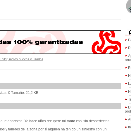
E
R
A
Taller, motos nuevas y usadas
arr
R
H
L
H
T
D
pro
A
 que aparezca. Yo hace años recupere mi
moto
casi sin desperfectos.
t
s y talleres de la zona por sí alguien ha tenido un siniestro con un