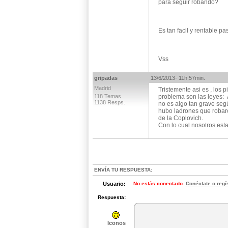
para seguir robando?
Es tan facil y rentable pa
Vss
gripadas
13/6/2013- 11h.57min.
Madrid
Tristemente asi es , los p
118 Temas
problema son las leyes: 
1138 Resps.
no es algo tan grave segú
hubo ladrones que robaron
de la Coplovich.
Con lo cual nosotros estam
ENVÍA TU RESPUESTA:
Usuario:
No estás conectado.
Conéctate o regí
Respuesta:
Iconos