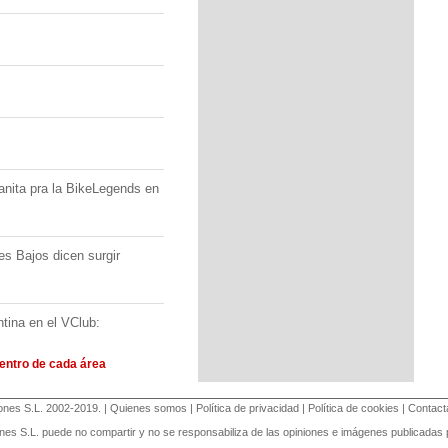
ita pra la BikeLegends en
Bajos dicen surgir
ntina en el VClub:
ntro de cada área
nes S.L
. 2002-2019. |
Quienes somos
|
Política de privacidad
|
Política de cookies
|
Contact
 S.L. puede no compartir y no se responsabiliza de las opiniones e imágenes publicadas p