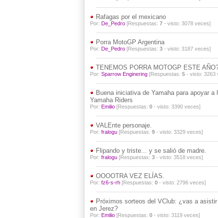
Rafagas por el mexicano
Por:
De_Pedro
[Respuestas:
7
- visto: 3078 veces]
Porra MotoGP Argentina
Por:
De_Pedro
[Respuestas:
3
- visto: 3187 veces]
TENEMOS PORRA MOTOGP ESTE AÑO?
Por:
Sparrow Enginering
[Respuestas:
5
- visto: 3263
Buena iniciativa de Yamaha para apoyar a l
Yamaha Riders
Por:
Emilio
[Respuestas:
0
- visto: 3390 veces]
VALEnte personaje.
Por:
fralogu
[Respuestas:
9
- visto: 3329 veces]
Flipando y triste... y se salió de madre.
Por:
fralogu
[Respuestas:
3
- visto: 3518 veces]
OOOOTRA VEZ ELÍAS.
Por:
fz6-s-rh
[Respuestas:
0
- visto: 2796 veces]
Próximos sorteos del VClub: ¿vas a asist
en Jerez?
Por:
Emilio
[Respuestas:
0
- visto: 3119 veces]