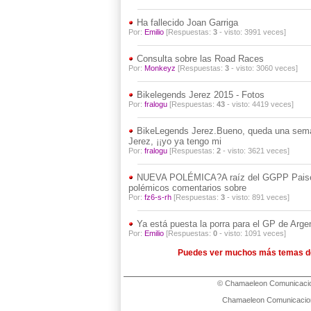
Ha fallecido Joan Garriga
Por:
Emilio
[Respuestas:
3
- visto: 3991 veces]
Consulta sobre las Road Races
Por:
Monkeyz
[Respuestas:
3
- visto: 3060 veces]
Bikelegends Jerez 2015 - Fotos
Por:
fralogu
[Respuestas:
43
- visto: 4419 veces]
BikeLegends Jerez.Bueno, queda una seman
Jerez, ¡¡yo ya tengo mi
Por:
fralogu
[Respuestas:
2
- visto: 3621 veces]
NUEVA POLÉMICA?A raíz del GGPP Paises 
polémicos comentarios sobre
Por:
fz6-s-rh
[Respuestas:
3
- visto: 891 veces]
Ya está puesta la porra para el GP de Arge
Por:
Emilio
[Respuestas:
0
- visto: 1091 veces]
Puedes ver muchos más temas de
©
Chamaeleon Comunicacio
Chamaeleon Comunicaciones