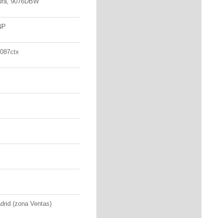
cura, 9076DBW
NP
5087ctx
rid (zona Ventas)