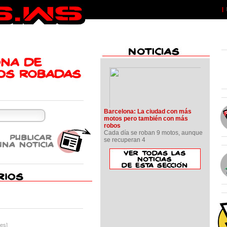
|
Barcelona: La ciudad con más
motos pero también con más
robos
Cada día se roban 9 motos, aunque
se recuperan 4
es]