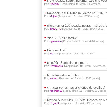
moto robada, suzuki burgman 125 gris os
Por:
Davidbv
[Respuestas:
0
- visto: 3423 veces]
Kawasaki ZX6R Ninja 07 Matricula 1616-F
Por:
Majoni
[Respuestas:
7
- visto: 5749 veces]
gilera runner 180 robada. negra. matricula 
Por:
5087CTX
[Respuestas:
19
- visto: 8994 veces]
VESPA 125 ROBADA
Por:
ngmsalam
[Respuestas:
2
- visto: 4761 veces]
De Torolokor6
Por:
jop
[Respuestas:
3
- visto: 4647 veces]
gsx600r k8 robada en jerez!!!
Por:
Destroyers
[Respuestas:
10
- visto: 5613 veces]
Moto Robada en Elche
Por:
juanelx
[Respuestas:
6
- visto: 5680 veces]
y.....cazaron al mayor chorizo de sevilla ;)
Por:
roberto619
[Respuestas:
12
- visto: 9913 veces]
Kymco Super Dink 125 ABS Robada en Mad
Por:
ReganK
[Respuestas:
1
- visto: 4906 veces]