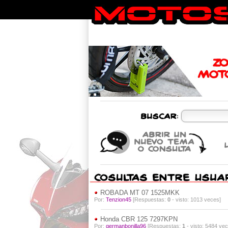
ROBADA MT 07 1525MKK
Por:
Tenzion45
[Respuestas:
0
- visto: 1013 veces]
Honda CBR 125 7297KPN
Por:
germanbonilla96
[Respuestas:
1
- visto: 5484 vec