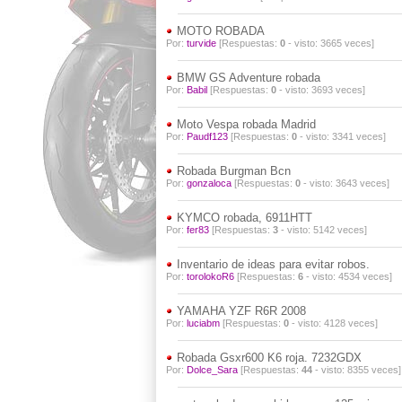
MOTO ROBADA
Por:
turvide
[Respuestas:
0
- visto: 3665 veces]
BMW GS Adventure robada
Por:
Babil
[Respuestas:
0
- visto: 3693 veces]
Moto Vespa robada Madrid
Por:
Paudf123
[Respuestas:
0
- visto: 3341 veces]
Robada Burgman Bcn
Por:
gonzaloca
[Respuestas:
0
- visto: 3643 veces]
KYMCO robada, 6911HTT
Por:
fer83
[Respuestas:
3
- visto: 5142 veces]
Inventario de ideas para evitar robos.
Por:
torolokoR6
[Respuestas:
6
- visto: 4534 veces]
YAMAHA YZF R6R 2008
Por:
luciabm
[Respuestas:
0
- visto: 4128 veces]
Robada Gsxr600 K6 roja. 7232GDX
Por:
Dolce_Sara
[Respuestas:
44
- visto: 8355 veces]