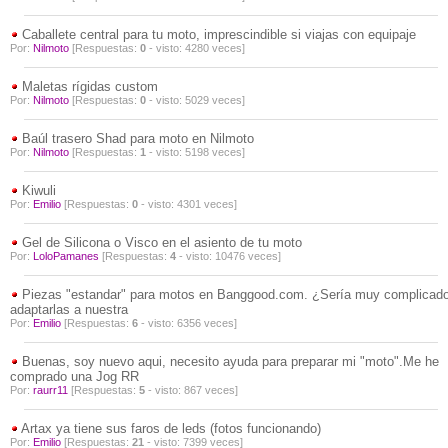
Caballete central para tu moto, imprescindible si viajas con equipaje
Por:
Nilmoto
[Respuestas:
0
- visto: 4280 veces]
Maletas rígidas custom
Por:
Nilmoto
[Respuestas:
0
- visto: 5029 veces]
Baúl trasero Shad para moto en Nilmoto
Por:
Nilmoto
[Respuestas:
1
- visto: 5198 veces]
Kiwuli
Por:
Emilio
[Respuestas:
0
- visto: 4301 veces]
Gel de Silicona o Visco en el asiento de tu moto
Por:
LoloPamanes
[Respuestas:
4
- visto: 10476 veces]
Piezas "estandar" para motos en Banggood.com. ¿Sería muy complicad
adaptarlas a nuestra
Por:
Emilio
[Respuestas:
6
- visto: 6356 veces]
Buenas, soy nuevo aqui, necesito ayuda para preparar mi "moto".Me he
comprado una Jog RR
Por:
raurr11
[Respuestas:
5
- visto: 867 veces]
Artax ya tiene sus faros de leds (fotos funcionando)
Por:
Emilio
[Respuestas:
21
- visto: 7399 veces]