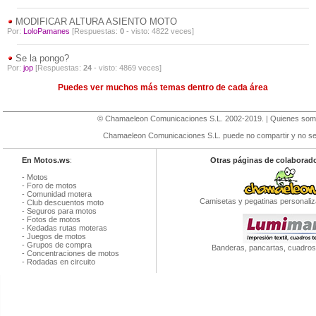
MODIFICAR ALTURA ASIENTO MOTO
Por:
LoloPamanes
[Respuestas:
0
- visto: 4822 veces]
Se la pongo?
Por:
jop
[Respuestas:
24
- visto: 4869 veces]
Puedes ver muchos más temas dentro de cada área
©
Chamaeleon Comunicaciones S.L
. 2002-2019. |
Quienes so
Chamaeleon Comunicaciones S.L. puede no compartir y no se r
En Motos.ws
:
Otras páginas de colaborad
-
Motos
-
Foro de motos
-
Comunidad motera
Camisetas y pegatinas personaliz
-
Club descuentos moto
-
Seguros para motos
-
Fotos de motos
-
Kedadas rutas moteras
-
Juegos de motos
-
Grupos de compra
Banderas, pancartas, cuadros 
-
Concentraciones de motos
-
Rodadas en circuito