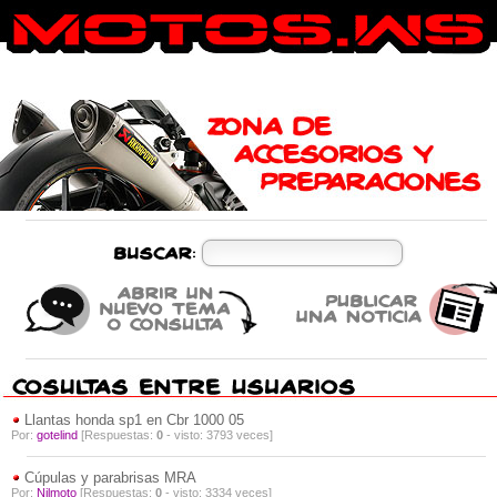
Llantas honda sp1 en Cbr 1000 05
Por:
gotelind
[Respuestas:
0
- visto: 3793 veces]
Cúpulas y parabrisas MRA
Por:
Nilmoto
[Respuestas:
0
- visto: 3334 veces]