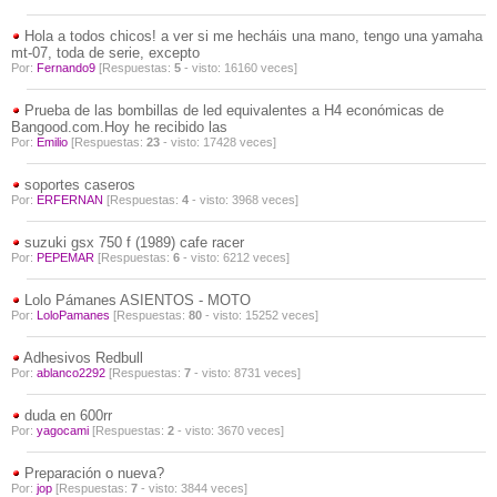
Hola a todos chicos! a ver si me hecháis una mano, tengo una yamaha
mt-07, toda de serie, excepto
Por:
Fernando9
[Respuestas:
5
- visto: 16160 veces]
Prueba de las bombillas de led equivalentes a H4 económicas de
Bangood.com.Hoy he recibido las
Por:
Emilio
[Respuestas:
23
- visto: 17428 veces]
soportes caseros
Por:
ERFERNAN
[Respuestas:
4
- visto: 3968 veces]
suzuki gsx 750 f (1989) cafe racer
Por:
PEPEMAR
[Respuestas:
6
- visto: 6212 veces]
Lolo Pámanes ASIENTOS - MOTO
Por:
LoloPamanes
[Respuestas:
80
- visto: 15252 veces]
Adhesivos Redbull
Por:
ablanco2292
[Respuestas:
7
- visto: 8731 veces]
duda en 600rr
Por:
yagocami
[Respuestas:
2
- visto: 3670 veces]
Preparación o nueva?
Por:
jop
[Respuestas:
7
- visto: 3844 veces]